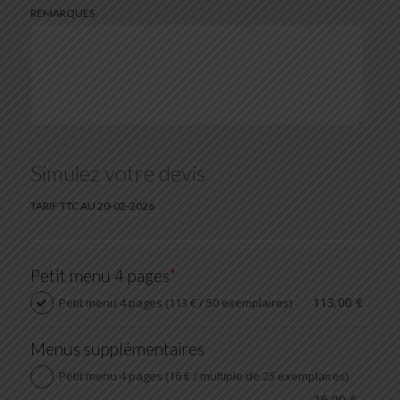
REMARQUES
Simulez votre devis
TARIF TTC AU 20-02-2026
Petit menu 4 pages
*
113,00 €
Petit menu 4 pages (113 € / 50 exemplaires)
Menus supplémentaires
Petit menu 4 pages (16 € / multiple de 25 exemplaires)
16,00 €