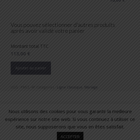
Vous pouvez sélectionner d'autres produits
après avoir validé votre panier
Montant total TTC
113,00 €
Ajouter au panier
UGS :
PMCL-4P
Catégories :
Ligne Classique
,
Mariage
Nous utilisons des cookies pour vous garantir la meilleure
expérience sur notre site web. Si vous continuez à utiliser ce
site, nous supposerons que vous en êtes satisfait.
© 2026 – PRISCA DÉVELOPPEMENT I
CONDITIONS GÉNÉRALES DE
ACCEPTER
VENTE
I
CONTACT
I
RECOMMANDEZ CE SITE À UN AMI