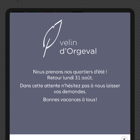
Vert
Bleu
Mand
Herbe
Noir
Autre
clair
arine
CHOIX DES CARACTÈRES
*
Ce choix n’est pas exhaustif. Vous pouvez nous suggérer
une autre police de caractères sous réserve qu’elle soit
compatible avec nos systèmes, ce que nous vous
confirmerons dès réception de votre demande.
Amaze
Bernhar
Copperpl
Exmouth
Kuenstle
Nuptial
dt
ate
r