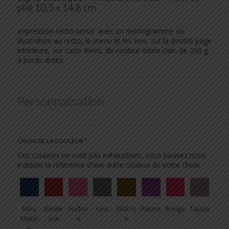
plié 10,5 x 14,8 cm
Impression recto verso avec un monogramme ou
illustration au recto, le menu et les vins, sur la double page
intérieure, sur carte Rives, de couleur ivoire clair, de 250 g.
à bords droits.
Personnalisation
CHOIX DE LA COULEUR
*
Ces couleurs ne sont pas exhaustives, vous pouvez nous
indiquer la référence d’une autre couleur de votre choix.
Bleu
Borde
Fuchsi
Gris
Marro
Parme
Rouge
Taupe
Marin
aux
a
n
e