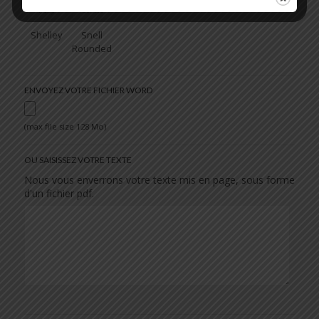
Shelley
Snell
Rounded
ENVOYEZ VOTRE FICHIER WORD
(max file size 128 Mo)
OU SAISISSEZ VOTRE TEXTE
Nous vous enverrons votre texte mis en page, sous forme
d'un fichier pdf.