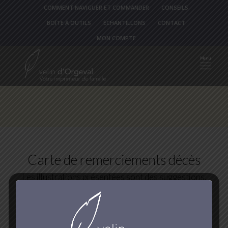
COMMENT NAVIGUER ET COMMANDER
CONSEILS
BOÎTE À OUTILS
ÉCHANTILLONS
CONTACT
MON COMPTE
Carte de remerciements décès
Les illustrations présentées sont des suggestions,
vous pouvez nous indiquer la mise en page que vous
souhaitez