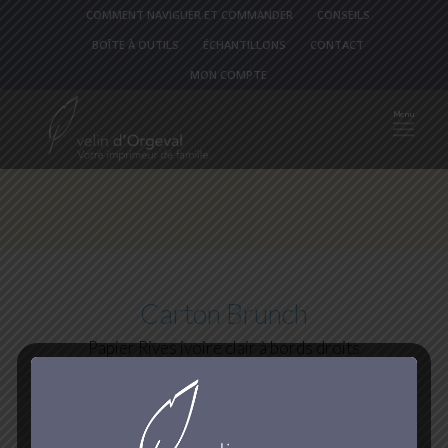
COMMENT NAVIGUER ET COMMANDER
CONSEILS
BOÎTE À OUTILS
ÉCHANTILLONS
CONTACT
MON COMPTE
Carton Brunch
Papier Rives ivoire clair à bords droits