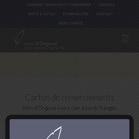
COMMENT NAVIGUER ET COMMANDER
CONSEILS
BOÎTE À OUTILS
ÉCHANTILLONS
CONTACT
MON COMPTE
Carton de remerciements
Velin d’Orgeval ivoire clair à bords frangés