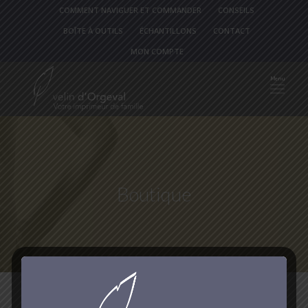
COMMENT NAVIGUER ET COMMANDER
CONSEILS
BOÎTE À OUTILS
ÉCHANTILLONS
CONTACT
MON COMPTE
Boutique
Vous êtes ici :
Accueil
/
Boutique
/
Correspondance
/
Cartes de remerciements décès