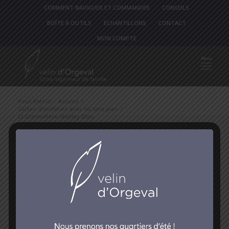
COMMENT NAVIGUER ET COMMANDER
CONSEILS
BOÎTE À OUTILS
ÉCHANTILLONS
CONTACT
MON COMPTE
Vous êtes ici :
Accueil
/
Carton d’invitation avec ou sans plan
/
CI-Cremaillere-Shelley-Bleu
CI-Cremaillere-Shelley-Bleu
/
7 février 2018
par
Stephan